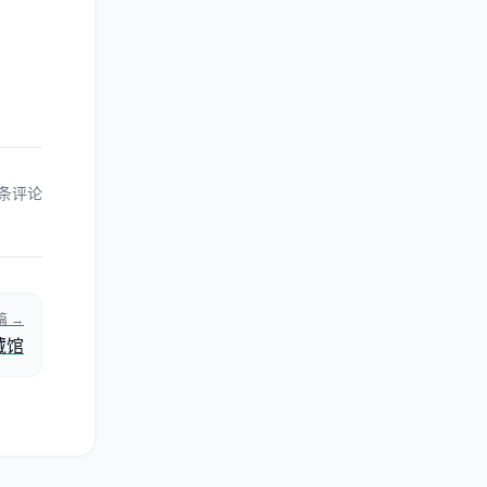
 条评论
篇 →
藏馆