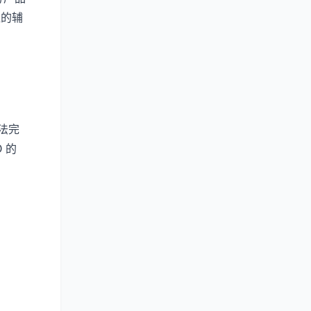
值的辅
无法完
 的