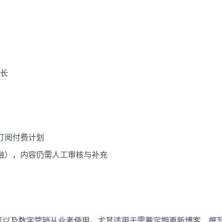
增长
订阅付费计划
融），内容仍需人工审核与补充
业内容运营者以及数字营销从业者使用。尤其适用于需要定期更新博客、撰