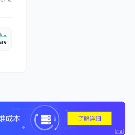
篇 →
re